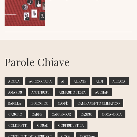
Parole Chiave
ACQUA
AGRICOLTURA
AI
ALBIATE
ALDI
ALIBABA
AMAZON
ANTITRUST
ARMANDO TESTA
AUCHAN
BARILLA
BIOLOGICO
CAFFÈ
CAMBIAMENTO CLIMATICO
CANCRO
CARNE
CARREFOUR
CASINO
COCA-COLA
COLDIRETTI
CONAD
CONFINDUSTRIA
CONTRIBUTI DEI FORNITORI
COOP
COVID-19