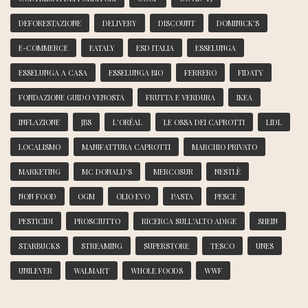
DEFORESTAZIONE
DELIVERY
DISCOUNT
DOMINICK'S
E-COMMERCE
EATALY
ESD ITALIA
ESSELUNGA
ESSELUNGA A CASA
ESSELUNGA BIO
FERRERO
FIDATY
FONDAZIONE GUIDO VENOSTA
FRUTTA E VERDURA
IKEA
INFLAZIONE
JBS
L'ORÉAL
LE OSSA DEI CAPROTTI
LIDL
LOCALISMO
MANIFATTURA CAPROTTI
MARCHIO PRIVATO
MARKETING
MC DONALD'S
MERCOSUR
NESTLÈ
NON FOOD
OGM
OLIO EVO
PASTA
PESCE
PESTICIDI
PROSCIUTTO
RICERCA SULL'ALTO ADIGE
SHEIN
STARBUCKS
STREAMING
SUPERSTORE
TESCO
UNES
UNILEVER
WALMART
WHOLE FOODS
WWF