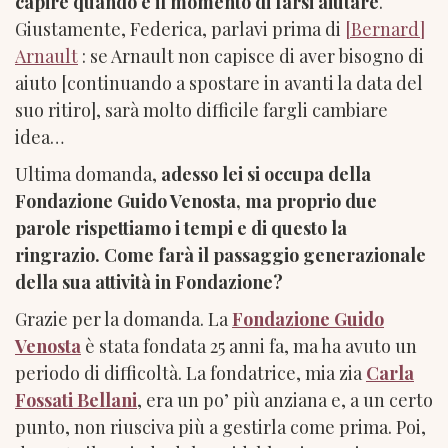
capire quando è il momento di farsi aiutare
.
Giustamente, Federica, parlavi prima di
[Bernard]
Arnault
: se Arnault non capisce di aver bisogno di
aiuto [continuando a spostare in avanti la data del
suo ritiro], sarà molto difficile fargli cambiare
idea…
Ultima domanda,
adesso lei si occupa della
Fondazione Guido Venosta, ma proprio due
parole rispettiamo i tempi e di questo la
ringrazio. Come farà il passaggio generazionale
della sua attività in Fondazione?
Grazie per la domanda. La
Fondazione Guido
Venosta
è stata fondata 25 anni fa, ma ha avuto un
periodo di difficoltà. La fondatrice, mia zia
Carla
Fossati Bellani
, era un po’ più anziana e, a un certo
punto, non riusciva più a gestirla come prima. Poi,