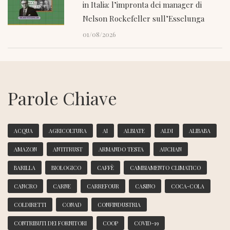
in Italia: l’impronta dei manager di
Nelson Rockefeller sull’Esselunga
01/08/2026
Parole Chiave
ACQUA
AGRICOLTURA
AI
ALBIATE
ALDI
ALIBABA
AMAZON
ANTITRUST
ARMANDO TESTA
AUCHAN
BARILLA
BIOLOGICO
CAFFÈ
CAMBIAMENTO CLIMATICO
CANCRO
CARNE
CARREFOUR
CASINO
COCA-COLA
COLDIRETTI
CONAD
CONFINDUSTRIA
CONTRIBUTI DEI FORNITORI
COOP
COVID-19