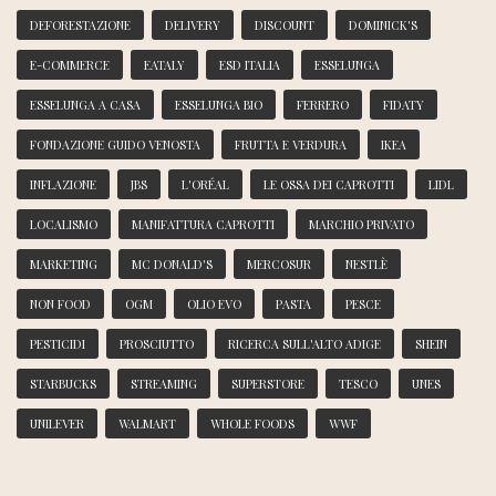
DEFORESTAZIONE
DELIVERY
DISCOUNT
DOMINICK'S
E-COMMERCE
EATALY
ESD ITALIA
ESSELUNGA
ESSELUNGA A CASA
ESSELUNGA BIO
FERRERO
FIDATY
FONDAZIONE GUIDO VENOSTA
FRUTTA E VERDURA
IKEA
INFLAZIONE
JBS
L'ORÉAL
LE OSSA DEI CAPROTTI
LIDL
LOCALISMO
MANIFATTURA CAPROTTI
MARCHIO PRIVATO
MARKETING
MC DONALD'S
MERCOSUR
NESTLÈ
NON FOOD
OGM
OLIO EVO
PASTA
PESCE
PESTICIDI
PROSCIUTTO
RICERCA SULL'ALTO ADIGE
SHEIN
STARBUCKS
STREAMING
SUPERSTORE
TESCO
UNES
UNILEVER
WALMART
WHOLE FOODS
WWF