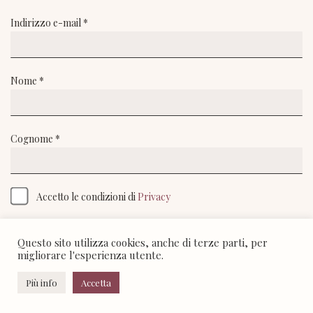
Indirizzo e-mail *
Nome *
Cognome *
Accetto le condizioni di
Privacy
Questo sito utilizza cookies, anche di terze parti, per
migliorare l'esperienza utente.
Più info
Accetta
© Giuseppe Caprotti 2016-2025 - All rights reserved