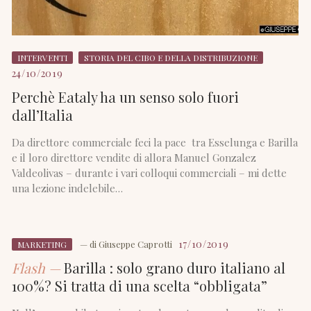
INTERVENTI
STORIA DEL CIBO E DELLA DISTRIBUZIONE
24/10/2019
Perchè Eataly ha un senso solo fuori
dall’Italia
Da direttore commerciale feci la pace tra Esselunga e Barilla
e il loro direttore vendite di allora Manuel Gonzalez
Valdeolivas – durante i vari colloqui commerciali – mi dette
una lezione indelebile…
17/10/2019
— di
Giuseppe Caprotti
MARKETING
Flash —
Barilla : solo grano duro italiano al
100%? Si tratta di una scelta “obbligata”