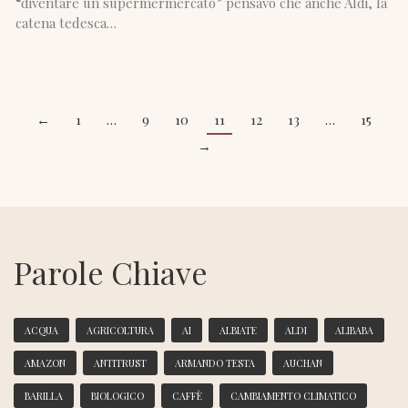
“diventare un supermermercato” pensavo che anche Aldi, la
catena tedesca…
←
1
…
9
10
11
12
13
…
15
→
Parole Chiave
ACQUA
AGRICOLTURA
AI
ALBIATE
ALDI
ALIBABA
AMAZON
ANTITRUST
ARMANDO TESTA
AUCHAN
BARILLA
BIOLOGICO
CAFFÈ
CAMBIAMENTO CLIMATICO