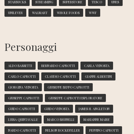
STARBUCKS
STREAMING
SUPERSTORE
TESCO
UNES
UNILEVER
WALMART
WHOLE FOODS
WWF
Personaggi
ALDO BASSETTI
BERNARDO CAPROTTI
CARLA VENOSTA
CARLO CAPROTTI
CLAUDIO CAPROTTI
GIANNI ALBERTINI
GIORGINA VENOSTA
GIUSEPPE BEPPO CAPROTTI
GIUSEPPE CAPROTTI
GIUSEPPE CAPROTTI ESPLORATORE
GUIDO CAPROTTI
GUIDO VENOSTA
JAMES H. ANGLETON
LUISA QUINTAVALLE
MARCO BRUNELLI
MARIANNE MAIRE
NARDO CAPROTTI
NELSON ROCKEFELLER
PEPPINO CAPROTTI