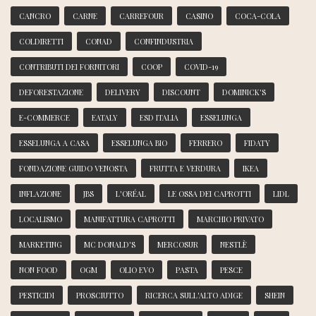
CANCRO
CARNE
CARREFOUR
CASINO
COCA-COLA
COLDIRETTI
CONAD
CONFINDUSTRIA
CONTRIBUTI DEI FORNITORI
COOP
COVID-19
DEFORESTAZIONE
DELIVERY
DISCOUNT
DOMINICK'S
E-COMMERCE
EATALY
ESD ITALIA
ESSELUNGA
ESSELUNGA A CASA
ESSELUNGA BIO
FERRERO
FIDATY
FONDAZIONE GUIDO VENOSTA
FRUTTA E VERDURA
IKEA
INFLAZIONE
JBS
L'ORÉAL
LE OSSA DEI CAPROTTI
LIDL
LOCALISMO
MANIFATTURA CAPROTTI
MARCHIO PRIVATO
MARKETING
MC DONALD'S
MERCOSUR
NESTLÈ
NON FOOD
OGM
OLIO EVO
PASTA
PESCE
PESTICIDI
PROSCIUTTO
RICERCA SULL'ALTO ADIGE
SHEIN